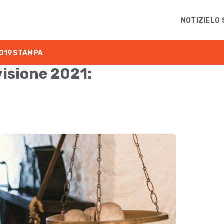
NOTIZIE
LO 
019
STAMPA
visione 2021: