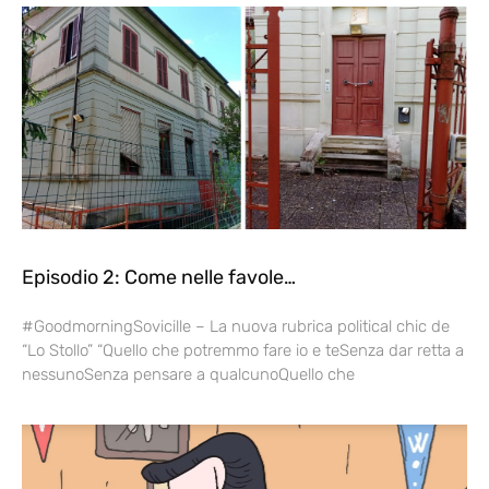
Episodio 2: Come nelle favole…
#GoodmorningSovicille – La nuova rubrica political chic de
“Lo Stollo” “Quello che potremmo fare io e teSenza dar retta a
nessunoSenza pensare a qualcunoQuello che