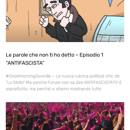
Le parole che non ti ho detto – Episodio 1
“ANTIFASCISTA”
#GoodmorningSovicille – La nuova rubrica political chic de
“Lo Stollo” Ma perché Fonzie non sa dire ANTIFASCISTA?!? E
soprattutto, ma perché vi stiamo mostrando tutto